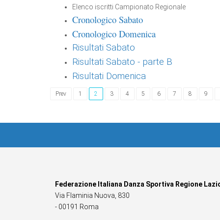
Elenco iscritti Campionato Regionale
Cronologico Sabato
Cronologico Domenica
Risultati Sabato
Risultati Sabato - parte B
Risultati Domenica
Prev
1
2
3
4
5
6
7
8
9
Federazione Italiana Danza Sportiva Regione Lazi
Via Flaminia Nuova, 830
- 00191 Roma