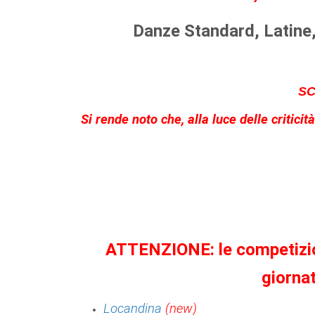
Danze Standard, Latine
SC
Si rende noto che, alla luce delle criticit
ATTENZIONE: le competizion
giorna
Locandin
a
(new)